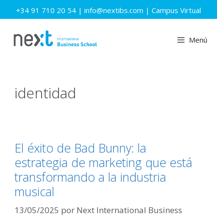
Saltar
+34 91 710 20 54
|
info@nextibs.com
|
Campus Virtual
al
contenido
Menú
identidad
El éxito de Bad Bunny: la
estrategia de marketing que está
transformando a la industria
musical
13/05/2025
por
Next International Business