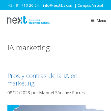
Saltar
+34 91 710 20 54
|
info@nextibs.com
|
Campus Virtual
al
contenido
Menú
IA marketing
Pros y contras de la IA en
marketing
08/12/2023
por
Manuel Sánchez Porres