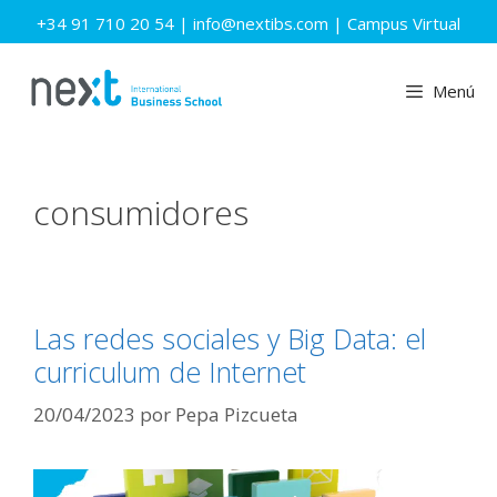
Saltar
+34 91 710 20 54
|
info@nextibs.com
|
Campus Virtual
al
contenido
Menú
consumidores
Las redes sociales y Big Data: el
curriculum de Internet
20/04/2023
por
Pepa Pizcueta