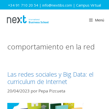
Saltar
+34 91 710 20 54
|
info@nextibs.com
|
Campus Virtual
al
contenido
Menú
comportamiento en la red
Las redes sociales y Big Data: el
curriculum de Internet
20/04/2023
por
Pepa Pizcueta