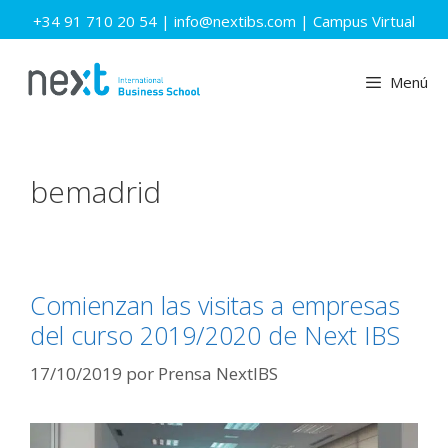
Saltar
+34 91 710 20 54
|
info@nextibs.com
|
Campus Virtual
al
contenido
Menú
bemadrid
Comienzan las visitas a empresas
del curso 2019/2020 de Next IBS
17/10/2019
por
Prensa NextIBS