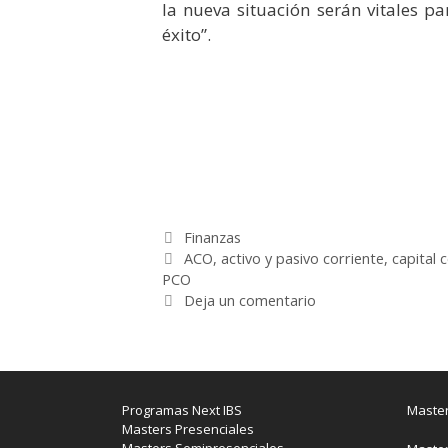
la nueva situación serán vitales 
éxito”.
Categorías
Finanzas
Etiquetas
ACO
,
activo y pasivo corriente
,
capital 
PCO
Deja un comentario
Programas Next IBS
Master
Masters Presenciales