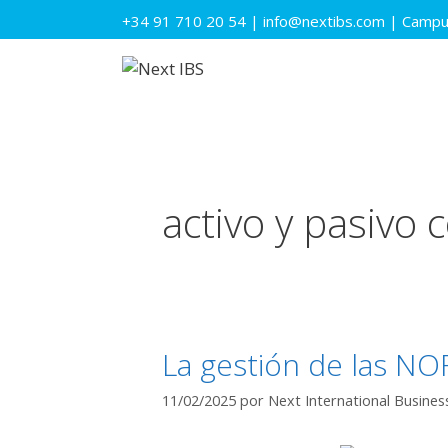
Saltar
+34 91 710 20 54
|
info@nextibs.com
|
Campus
al
contenido
activo y pasivo 
La gestión de las NO
11/02/2025
por
Next International Busines