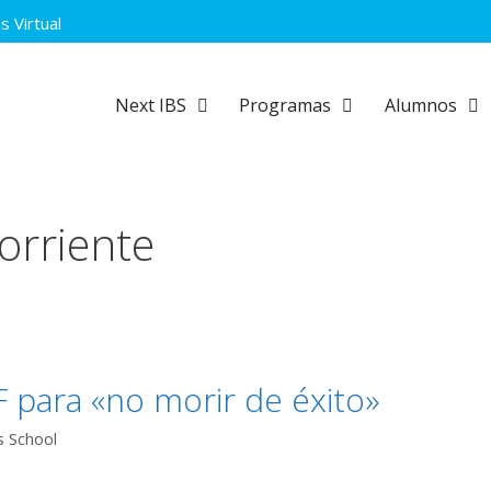
 Virtual
Next IBS
Programas
Alumnos
corriente
F para «no morir de éxito»
s School