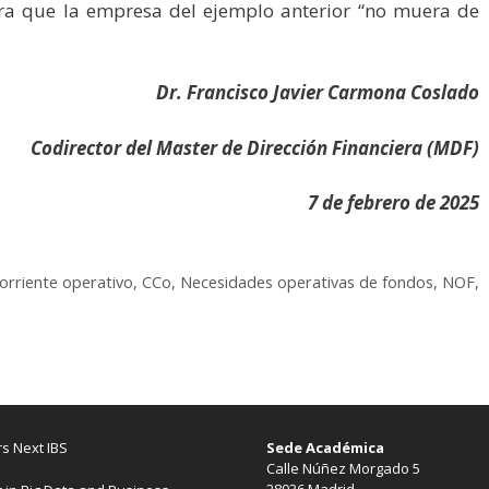
para que la empresa del ejemplo anterior “no muera de
Dr. Francisco Javier Carmona Coslado
Codirector del Master de Dirección Financiera (MDF)
7 de febrero de 2025
corriente operativo
,
CCo
,
Necesidades operativas de fondos
,
NOF
,
s Next IBS
Sede Académica
Calle Núñez Morgado 5