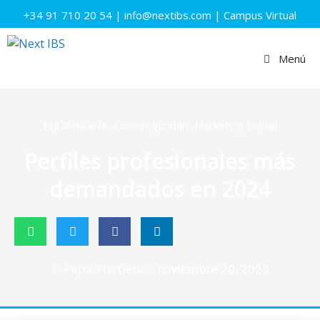
+34 91 710 20 54
|
info@nextibs.com
|
Campus Virtual
Menú
Big Data e IA
,
Ciberseguridad
,
Marketing Digital
Perfiles profesionales más
demandados en 2024
Pepa Pizcueta
noviembre 20, 2023