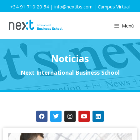
+34 91 710 20 54
|
info@nextibs.com
|
Campus Virtual
Menú
Noticias
Next International Business School