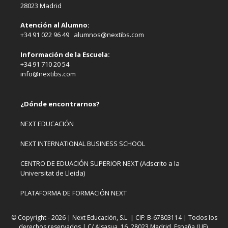
28023 Madrid
Atención al Alumno:
+34 91 022 96 49 alumnos@nextibs.com
Información de la Escuela:
+34 91 710 20 54
info@nextibs.com
¿Dónde encontrarnos?
NEXT EDUCACIÓN
NEXT INTERNATIONAL BUSINESS SCHOOL
CENTRO DE EDUACIÓN SUPERIOR NEXT (Adscrito a la
Universitat de Lleida)
PLATAFORMA DE FORMACIÓN NEXT
© Copyright - 2026 | Next Educación, S.L. | CIF: B-67803114 | Todos los
derechos reservados | C/ Alsasua, 16. 28023 Madrid, España (UE).