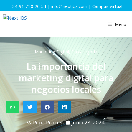
+34 91 710 20 54
|
info@nextibs.com
|
Campus Virtual
Menú
Marketing Digital
,
Sin categoría
La importancia del
marketing digital para
negocios locales
Pepa Pizcueta
junio 28, 2024