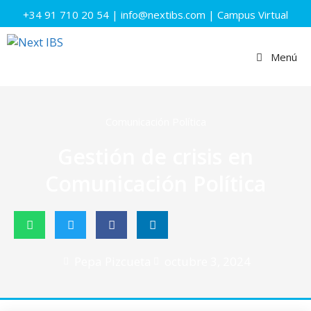
+34 91 710 20 54
|
info@nextibs.com
|
Campus Virtual
Menú
Comunicación Política
Gestión de crisis en
Comunicación Política
Pepa Pizcueta
octubre 3, 2024