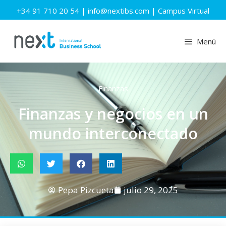
+34 91 710 20 54
|
info@nextibs.com
|
Campus Virtual
Menú
Finanzas
Finanzas y negocios en un
mundo interconectado
Pepa Pizcueta
julio 29, 2025