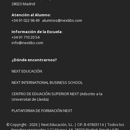
28023 Madrid
Atención al Alumno:
+34 91 022 96 49 alumnos@nextibs.com
Información de la Escuela:
+34 91 710 20 54
info@nextibs.com
¿Dónde encontrarnos?
NEXT EDUCACIÓN
NEXT INTERNATIONAL BUSINESS SCHOOL
CENTRO DE EDUACIÓN SUPERIOR NEXT (Adscrito a la
Universitat de Lleida)
PLATAFORMA DE FORMACIÓN NEXT
© Copyright - 2026 | Next Educación, S.L. | CIF: B-67803114 | Todos los
derechos reservados | C/ Alsasua, 16. 28023 Madrid, España (UE).