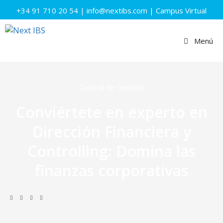
+34 91 710 20 54
|
info@nextibs.com
|
Campus Virtual
Menú
Control de Gestión
Conviértete en experto en
Dirección Financiera y
Controlling: Domina las
finanzas corporativas