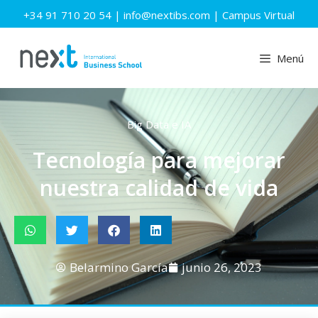
+34 91 710 20 54
|
info@nextibs.com
|
Campus Virtual
Menú
Big Data e IA
Tecnología para mejorar
nuestra calidad de vida
Belarmino García
junio 26, 2023