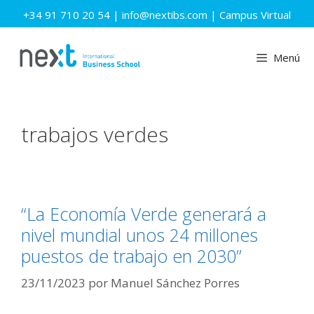
Saltar
+34 91 710 20 54
|
info@nextibs.com
|
Campus Virtual
al
contenido
Menú
trabajos verdes
“La Economía Verde generará a
nivel mundial unos 24 millones
puestos de trabajo en 2030”
23/11/2023
por
Manuel Sánchez Porres