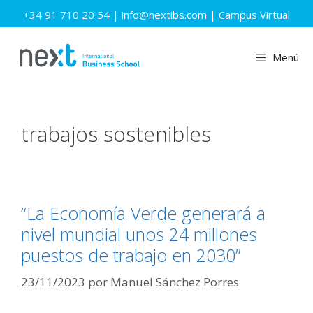
Saltar
+34 91 710 20 54
|
info@nextibs.com
|
Campus Virtual
al
contenido
Menú
trabajos sostenibles
“La Economía Verde generará a
nivel mundial unos 24 millones
puestos de trabajo en 2030”
23/11/2023
por
Manuel Sánchez Porres