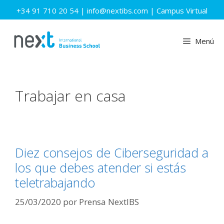
Saltar
+34 91 710 20 54
|
info@nextibs.com
|
Campus Virtual
al
contenido
Menú
Trabajar en casa
Diez consejos de Ciberseguridad a
los que debes atender si estás
teletrabajando
25/03/2020
por
Prensa NextIBS