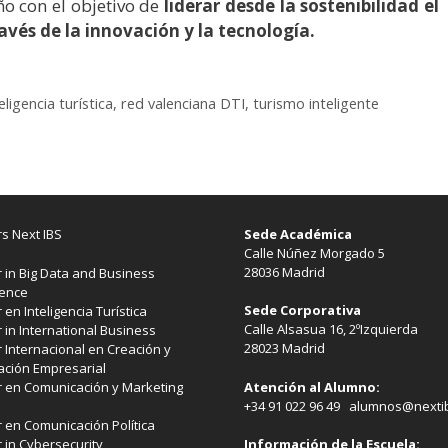
ño con el objetivo de
liderar desde la sostenibilidad el
ravés de la innovación y la tecnología.
eligencia turística
,
red valenciana DTI
,
turismo inteligente
s Next IBS
Sede Académica
Calle Núñez Morgado 5
28036 Madrid
 in Big Data and Business
gence
Sede Corporativa
 en Inteligencia Turística
Calle Alsasua 16, 2ºIzquierda
 in International Business
28023 Madrid
 Internacional en Creación y
ación Empresarial
 en Comunicación y Marketing
Atención al Alumno:
+34 91 022 96 49 alumnos@nexti
 en Comunicación Política
 in Cybersecurity
Información de la Escuela: