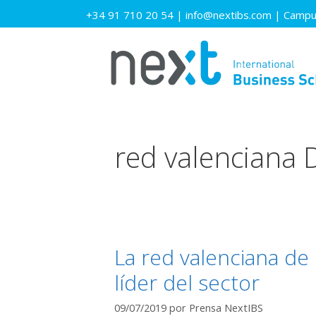
Saltar
+34 91 710 20 54
|
info@nextibs.com
|
Campus
al
contenido
red valenciana 
La red valenciana de 
líder del sector
09/07/2019
por
Prensa NextIBS