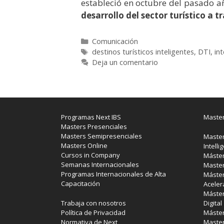
estableció en octubre del pasado a
desarrollo del sector turístico a t
Categorías
Comunicación
Etiquetas
destinos turísticos inteligentes
,
DTI
,
int
Deja un comentario
Programas Next IBS
Master
Masters Presenciales
Masters Semipresenciales
Master
Masters Online
Intelli
Cursos in Company
Máster
Semanas Internacionales
Master
Programas Internacionales de Alta
Máster
Capacitación
Aceler
Máster
Trabaja con nosotros
Digital
Política de Privacidad
Máster
Normativa de Next
Master