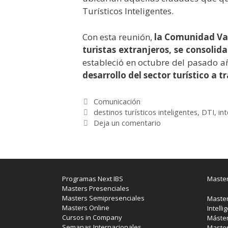
Turísticos Inteligentes.
Con esta reunión,
la Comunidad Val
turistas extranjeros, se consolid
estableció en octubre del pasado a
desarrollo del sector turístico a t
Categorías
Comunicación
Etiquetas
destinos turísticos inteligentes
,
DTI
,
int
Deja un comentario
Programas Next IBS
Master
Masters Presenciales
Masters Semipresenciales
Master
Masters Online
Intelli
Cursos in Company
Máster
Semanas Internacionales
Master