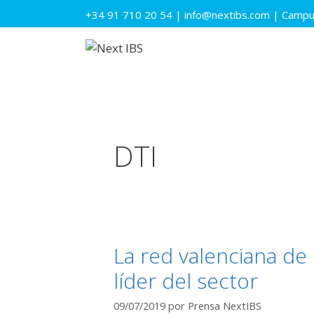
Saltar
+34 91 710 20 54
|
info@nextibs.com
|
Campus
al
contenido
DTI
La red valenciana de 
líder del sector
09/07/2019
por
Prensa NextIBS