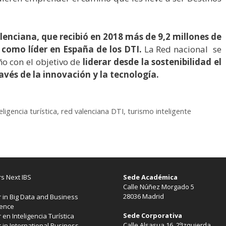
enciana, que recibió en 2018 más de 9,2 millones de
a como líder en España de los DTI.
La Red nacional se
ño con el objetivo de
liderar desde la sostenibilidad el
ravés de la innovación y la tecnología.
eligencia turística
,
red valenciana DTI
,
turismo inteligente
s Next IBS
Sede Académica
Calle Núñez Morgado 5
28036 Madrid
 in Big Data and Business
gence
Sede Corporativa
 en Inteligencia Turística
Calle Alsasua 16, 2ºIzquierda
 in International Business