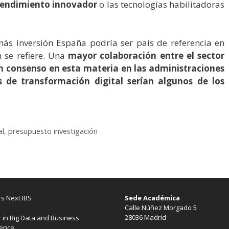
rendimiento innovador
o las tecnologías habilitadoras
más inversión España podría ser país de referencia en
n se refiere. Una
mayor colaboración entre el sector
un consenso en esta materia en las administraciones
s de transformación digital serían algunos de los
al
,
presupuesto investigación
s Next IBS
Sede Académica
Calle Núñez Morgado 5
28036 Madrid
 in Big Data and Business
gence