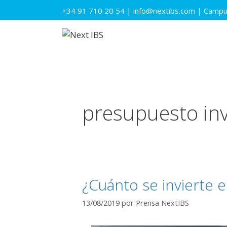
Saltar
+34 91 710 20 54
|
info@nextibs.com
|
Campus
al
contenido
presupuesto inv
¿Cuánto se invierte 
13/08/2019
por
Prensa NextIBS