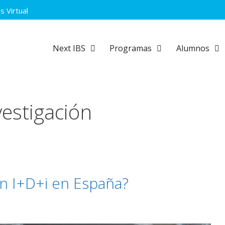
 Virtual
Next IBS
Programas
Alumnos
estigación
en I+D+i en España?