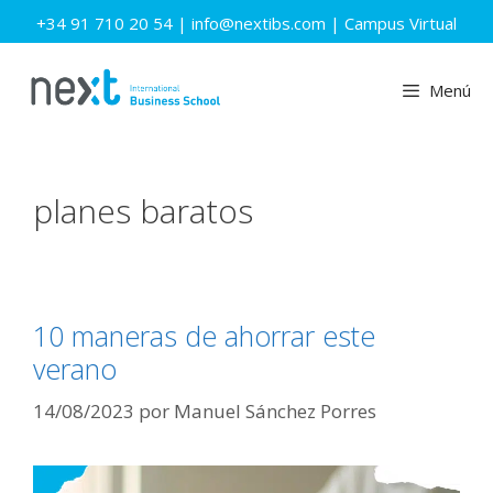
Saltar
+34 91 710 20 54
|
info@nextibs.com
|
Campus Virtual
al
contenido
Menú
planes baratos
10 maneras de ahorrar este
verano
14/08/2023
por
Manuel Sánchez Porres