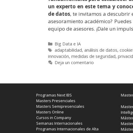
un experto en este tema y conoce
de datos
, te invitamos a descubrir 
asesoramiento académico? Puedes s
equipo de asesores. ¡Dale un impuls
Categorías
Big Data e IA
Etiquetas
adaptabilidad
,
análisis de datos
,
cookie
innovación
,
medidas de seguridad
,
privaci
Deja un comentario
Programas Next IBS
Master
Masters Presenciales
Masters Semipresenciales
Master
Masters Online
Intelli
Cursos in Company
Máster
Semanas Internacionales
Master
Programas Internacionales de Alta
Máster