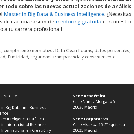
r todo sobre las nuevas actualizaciones de análisis
el
Master in Big Data & Business Intelligence
. ¿Necesitas
olicitar una sesión de
mentoring gratuita
con nuestro
o a tu carrera profesional!
s
,
cumplimiento normativo
,
Data Clean Rooms
,
datos personales
,
dad
,
Publicidad
,
seguridad
,
transparencia y consentimiento
s Next IBS
Sede Académica
Calle Núñez Morgado 5
28036 Madrid
 in Big Data and Business
gence
Sede Corporativa
 en Inteligencia Turística
Calle Alsasua 16, 2ºIzquierda
 in International Business
28023 Madrid
 Internacional en Creación y