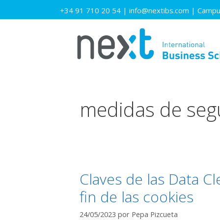
Saltar
+34 91 710 20 54
|
info@nextibs.com
|
Campus
al
contenido
medidas de seg
Claves de las Data C
fin de las cookies
24/05/2023
por
Pepa Pizcueta