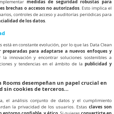
implementar
medidas de seguridad robustas para
les brechas o accesos no autorizados
. Esto implica el
uarios, controles de acceso y auditorías periódicas para
cialidad de los datos
.
ad
s está en constante evolución, por lo que las Data Clean
tar preparadas para adaptarse a nuevos enfoques y
r la innovación y encontrar soluciones sostenibles a
iones y tendencias en el ámbito de la
publicidad y
ean Rooms desempeñan un papel crucial en
ad sin cookies de terceros…
ra, el análisis conjunto de datos y el cumplimiento
rdan la privacidad de los usuarios. Estas
claves son
 entorno confiable y ético
. Si quieres
convertirte en