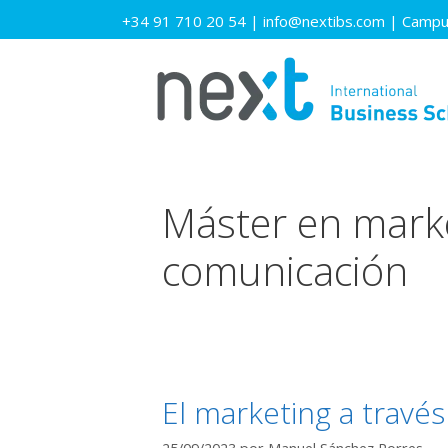
Saltar
+34 91 710 20 54
|
info@nextibs.com
|
Campus
al
contenido
Máster en market
comunicación
El marketing a travé