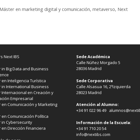
Máster en marketing digital y comunicación
,
metaverso
,
Next
s Next IBS
Sede Académica
Calle Núñez Morgado 5
28036 Madrid
 in Big Data and Business
gence
Sede Corporativa
 en Inteligencia Turística
Calle Alsasua 16, 2ºIzquierda
 in International Business
28023 Madrid
 Internacional en Creación y
ación Empresarial
 en Comunicación y Marketing
Atención al Alumno:
+34 91 022 96 49 alumnos@nexti
 en Comunicación Política
 in Cybersecurity
Información de la Escuela:
 en Dirección Financiera
+34 91 710 20 54
info@nextibs.com