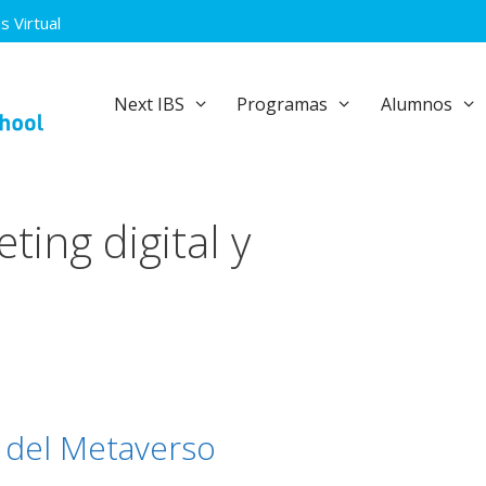
 Virtual
Next IBS
Programas
Alumnos
ing digital y
s del Metaverso