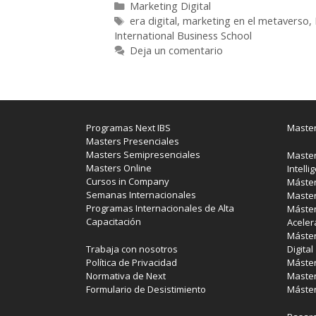
Categorías
Marketing Digital
Etiquetas
era digital
,
marketing en el metaverso
,
International Business School
Deja un comentario
Programas Next IBS
Master
Masters Presenciales
Masters Semipresenciales
Master
Masters Online
Intelli
Cursos in Company
Máster
Semanas Internacionales
Master
Programas Internacionales de Alta
Máster
Capacitación
Aceler
Máster
Trabaja con nosotros
Digital
Política de Privacidad
Máster
Normativa de Next
Master
Formulario de Desistimiento
Máster