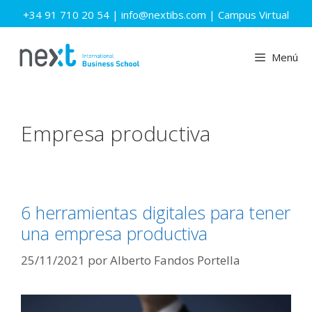
Saltar
+34 91 710 20 54
|
info@nextibs.com
|
Campus Virtual
al
contenido
Menú
Empresa productiva
6 herramientas digitales para tener
una empresa productiva
25/11/2021
por
Alberto Fandos Portella