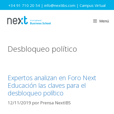
Saltar
+34 91 710 20 54
|
info@nextibs.com
|
Campus Virtual
al
contenido
Menú
Desbloqueo político
Expertos analizan en Foro Next
Educación las claves para el
desbloqueo político
12/11/2019
por
Prensa NextIBS