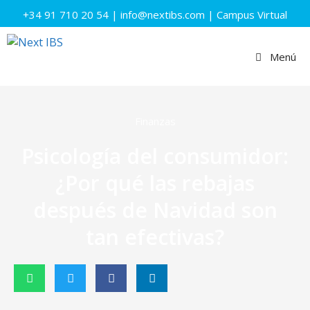
+34 91 710 20 54
|
info@nextibs.com
|
Campus Virtual
Menú
Finanzas
Psicología del consumidor:
¿Por qué las rebajas
después de Navidad son
tan efectivas?