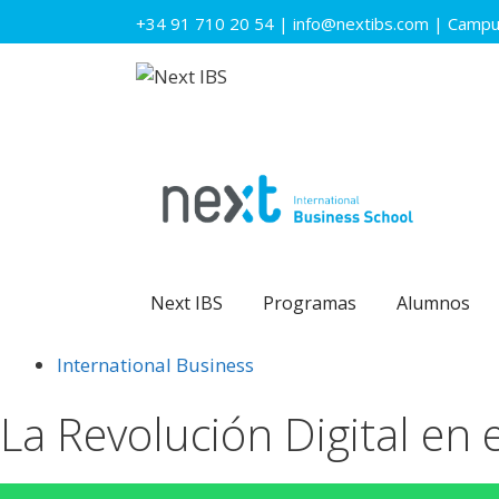
Saltar
+34 91 710 20 54
|
info@nextibs.com
|
Campus
al
contenido
Next IBS
Programas
Alumnos
International Business
La Revolución Digital en 