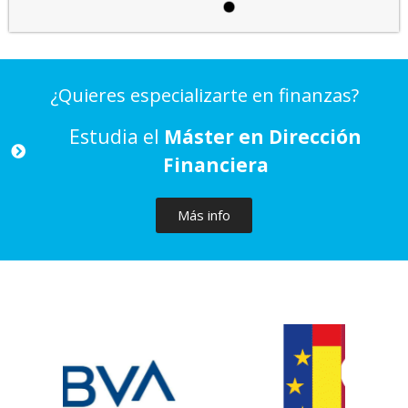
¿Quieres especializarte en finanzas?
Estudia el
Máster en Dirección
Financiera
Más info