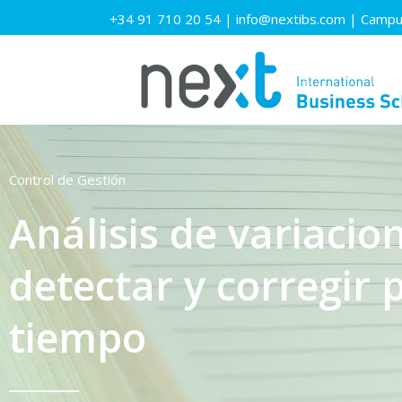
+34 91 710 20 54
|
info@nextibs.com
|
Campus
Control de Gestión
Análisis de variacio
detectar y corregir
tiempo