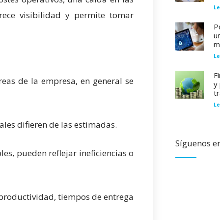
Le
frece visibilidad y permite tomar
P
u
m
Le
F
reas de la empresa, en general se
y
t
Le
ales difieren de las estimadas.
Síguenos en
les, pueden reflejar ineficiencias o
 productividad, tiempos de entrega