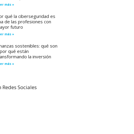
er más »
or qué la ciberseguridad es
na de las profesiones con
ayor futuro
er más »
inanzas sostenibles: qué son
 por qué están
ransformando la inversión
er más »
 Redes Sociales