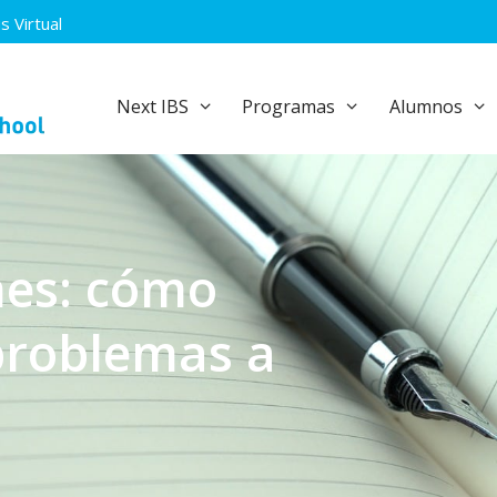
 Virtual
Next IBS
Programas
Alumnos
nes: cómo
 problemas a