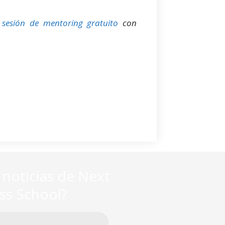
a
sesión de mentoring gratuito
con
s noticias de Next
ess School?