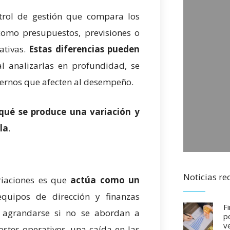
ntrol de gestión que compara los
como presupuestos, previsiones o
ativas.
Estas diferencias pueden
l analizarlas en profundidad, se
xternos que afecten al desempeño.
qué se produce una variación y
la
.
Noticias re
ariaciones es que
actúa como un
equipos de dirección y finanzas
F
 agrandarse si no se abordan a
p
v
stes operativos, una caída en las