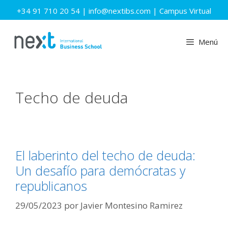
Saltar
+34 91 710 20 54
|
info@nextibs.com
|
Campus Virtual
al
contenido
Menú
Techo de deuda
El laberinto del techo de deuda:
Un desafío para demócratas y
republicanos
29/05/2023
por
Javier Montesino Ramirez