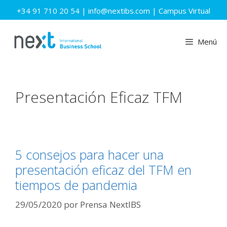
Saltar
+34 91 710 20 54
|
info@nextibs.com
|
Campus Virtual
al
contenido
Menú
Presentación Eficaz TFM
5 consejos para hacer una
presentación eficaz del TFM en
tiempos de pandemia
29/05/2020
por
Prensa NextIBS