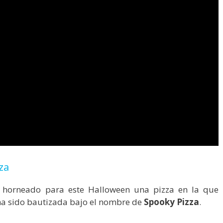
za
horneado para este Halloween una pizza en la que
 ha sido bautizada bajo el nombre de
Spooky Pizza
.