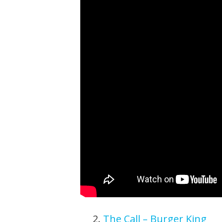
2.
The Call – Burger King