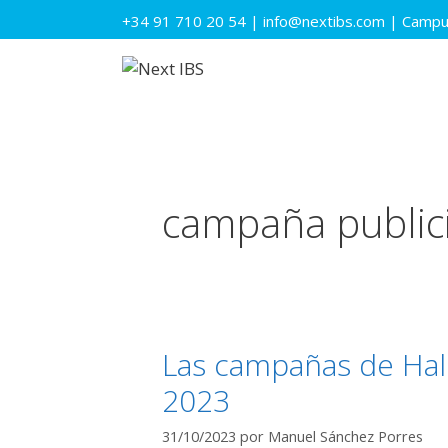
Saltar
+34 91 710 20 54
|
info@nextibs.com
|
Campus
al
contenido
campaña publici
Las campañas de Hall
2023
31/10/2023
por
Manuel Sánchez Porres