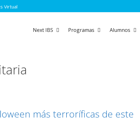
 Virtual
Next IBS
Programas
Alumnos
taria
oween más terroríficas de este