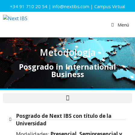
+34 91 710 20 54
|
info@nextibs.com
|
Campus Virtual
Menú
Metodología
Posgrado in International
Business
Posgrado de Next IBS con título de la
Universidad
Modalidades:
Presencial, Semipresencial y