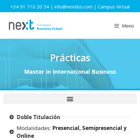
+34 91 710 20 54
|
info@nextibs.com
|
Campus Virtual
Menú
Prácticas
Master in International Business
Doble
Titulación
Modalidades:
Presencial, Semipresencial y
Online