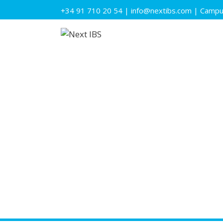
+34 91 710 20 54
|
info@nextibs.com
|
Campus
Especialista en la N