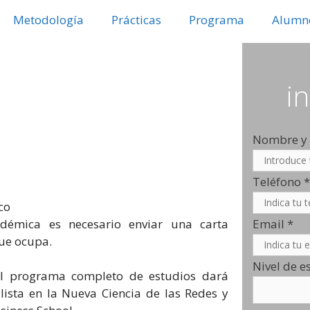
Metodología
Prácticas
Programa
Alumn
i
Nombre y 
Teléfono
*
co
démica es necesario enviar una carta
Email
*
que ocupa.
Nivel de e
del programa completo de estudios dará
lista en la Nueva Ciencia de las Redes y