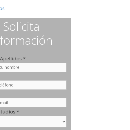
os
Admisión
Solicita
nformación
Apellidos
*
studios
*