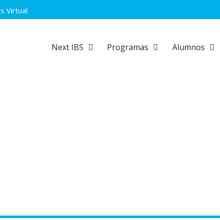
 Virtual
Next IBS
Programas
Alumnos
Admisión
ueva Ciencia de las Redes y Antici