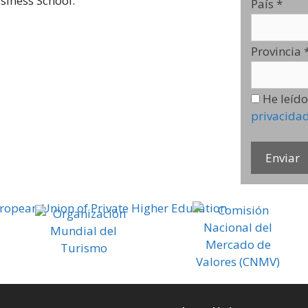
siness School.
País
*
Provincia
He leído
privacida