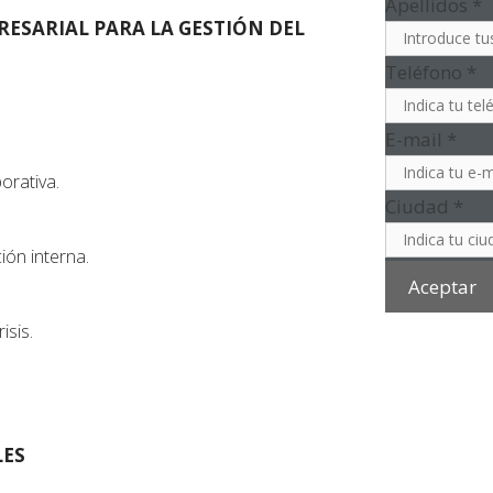
Apellidos
*
ESARIAL PARA LA GESTIÓN DEL
Teléfono
*
E-mail
*
orativa.
Ciudad
*
ión interna.
isis.
LES