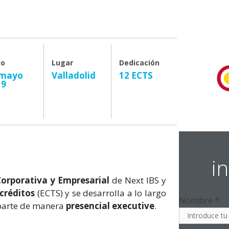
io
Lugar
Dedicación
 mayo
Valladolid
12 ECTS
19
i
orporativa y Empresarial
de Next IBS y
 créditos
(ECTS) y se desarrolla a lo largo
Nombre
*
mparte de manera
presencial executive
.