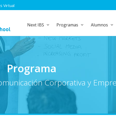
 Virtual
Next IBS
Programas
Alumnos
Programa
municación Corporativa y Empres