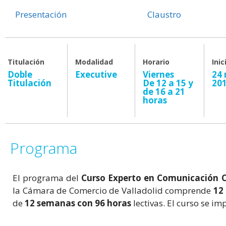
Presentación
Programa
Claustro
Titulación
Modalidad
Horario
Inic
Doble
Executive
Viernes
24
Titulación
De 12 a 15 y
20
de 16 a 21
horas
Programa
El programa del
Curso Experto en Comunicación C
la Cámara de Comercio de Valladolid comprende
12
de
12 semanas con 96 horas
lectivas. El curso se i