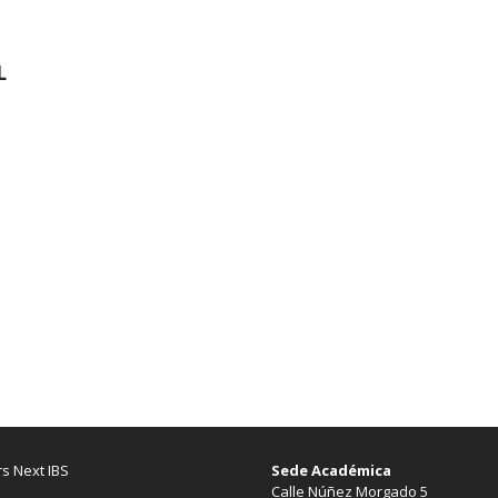
L
s Next IBS
Sede Académica
Calle Núñez Morgado 5