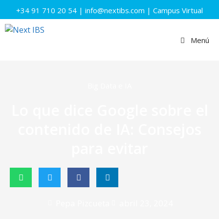
+34 91 710 20 54
|
info@nextibs.com
|
Campus Virtual
Menú
Big Data e IA
Lo que dice Google sobre el
contenido de IA: Consejos
para evitar
Pepa Pizcueta
abril 23, 2024