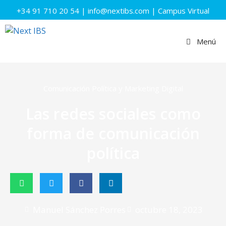
+34 91 710 20 54
|
info@nextibs.com
|
Campus Virtual
Menú
Comunicación Política y Marketing Digital
Las redes sociales como
forma de comunicación
política
Manuel Sánchez Porres
octubre 18, 2023