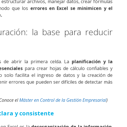
estructurar archivos, manejar datos, crear fórmulas
 modo que los
errores en Excel
se minimicen y el
.
uración: la base para reducir
 de abrir la primera celda. La
planificación y la
esenciales
para crear hojas de cálculo confiables y
 solo facilita el ingreso de datos y la creación de
nir errores que pueden ser difíciles de detectar más
 Conoce el
Máster en Control de la Gestión Empresarial
)
clara y consistente
en Excel es la
desorganización de la información
.