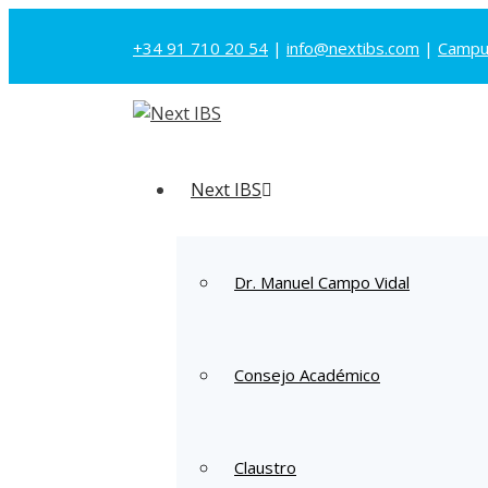
+34 91 710 20 54
|
info@nextibs.com
|
Campus
Next IBS
Dr. Manuel Campo Vidal
Consejo Académico
Claustro