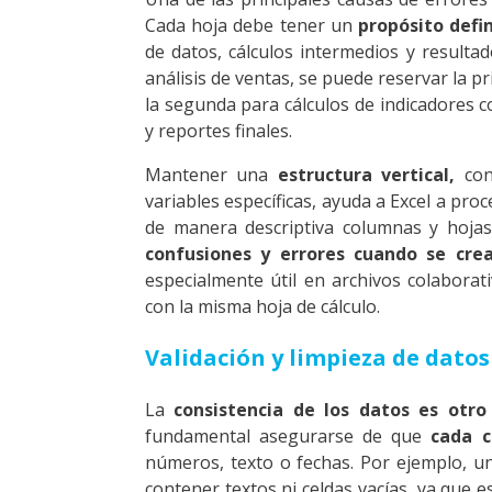
Cada hoja debe tener un
propósito defi
de datos, cálculos intermedios y resultad
análisis de ventas, se puede reservar la p
la segunda para cálculos de indicadores c
y reportes finales.
Mantener una
estructura vertical,
con 
variables específicas, ayuda a Excel a pr
de manera descriptiva columnas y hoja
confusiones y errores cuando se cre
especialmente útil en archivos colabora
con la misma hoja de cálculo.
Validación y limpieza de datos
La
consistencia de los datos es otro 
fundamental asegurarse de que
cada c
números, texto o fechas. Por ejemplo, u
contener textos ni celdas vacías, ya qu