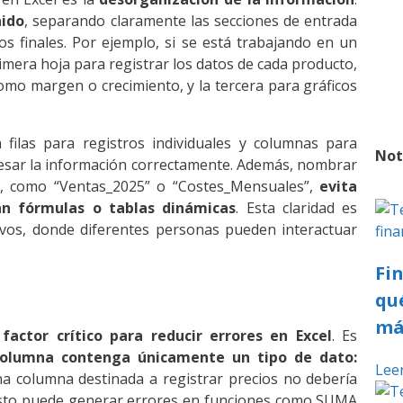
nido
, separando claramente las secciones de entrada
os finales. Por ejemplo, si se está trabajando en un
rimera hoja para registrar los datos de cada producto,
omo margen o crecimiento, y la tercera para gráficos
filas para registros individuales y columnas para
Not
ocesar la información correctamente. Además, nombrar
s, como “Ventas_2025” o “Costes_Mensuales”,
evita
an fórmulas o tablas dinámicas
. Esta claridad es
tivos, donde diferentes personas pueden interactuar
Fi
qu
má
factor crítico para reducir
errores en Excel
. Es
olumna contenga únicamente un tipo de dato:
Lee
na columna destinada a registrar precios no debería
e esto puede generar errores en funciones como SUMA