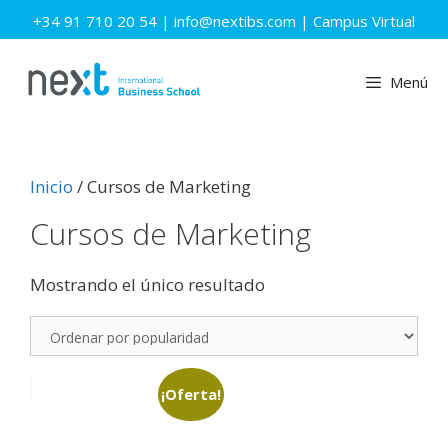
Saltar
+34 91 710 20 54
|
info@nextibs.com
|
Campus Virtual
al
contenido
Menú
Inicio
/ Cursos de Marketing
Cursos de Marketing
Mostrando el único resultado
¡Oferta!