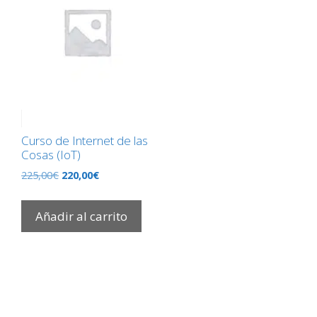
Curso de Internet de las
Cosas (IoT)
El
El
225,00
€
220,00
€
precio
precio
original
actual
Añadir al carrito
era:
es:
225,00€.
220,00€.