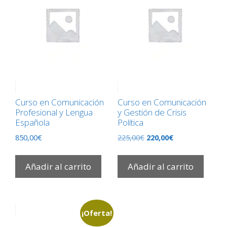
Curso en Comunicación
Curso en Comunicación
Profesional y Lengua
y Gestión de Crisis
Española
Política
El
El
850,00
€
225,00
€
220,00
€
precio
precio
original
actual
Añadir al carrito
Añadir al carrito
era:
es:
225,00€.
220,00€.
¡Oferta!