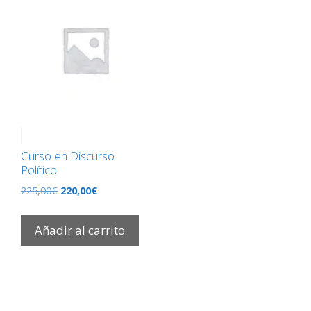
Curso en Discurso
Político
El
El
225,00
€
220,00
€
precio
precio
original
actual
Añadir al carrito
era:
es:
225,00€.
220,00€.