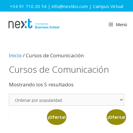
Saltar
+34 91 710 20 54
|
info@nextibs.com
|
Campus Virtual
al
contenido
Menú
Inicio
/ Cursos de Comunicación
Cursos de Comunicación
Mostrando los 5 resultados
¡Oferta!
¡Oferta!