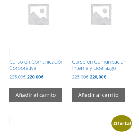
Curso en Comunicación
Curso en Comunicación
Corporativa
Interna y Liderazgo
El
El
El
El
225,00
€
220,00
€
225,00
€
220,00
€
precio
precio
precio
precio
original
actual
original
actual
Añadir al carrito
Añadir al carrito
era:
es:
era:
es:
225,00€.
220,00€.
225,00€.
220,00€.
¡Oferta!